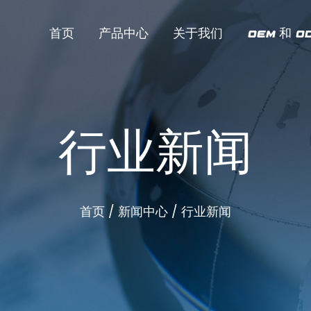
首页
产品中心
关于我们
OEM 和 O
行业新闻
首页
/
新闻中心
/
行业新闻