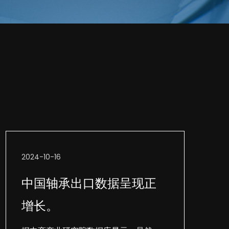
2024-10-16
中国轴承出口数据呈现正
增长。